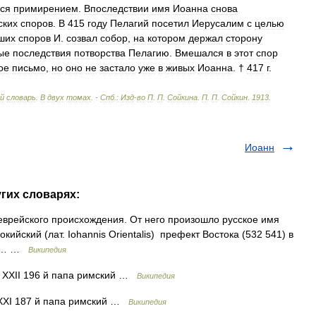
лся
примирением
.
Впоследствии
имя
Иоанна
снова
ских
споров
.
В
415
году
Пелагий
посетил
Иерусалим
с
целью
ших
споров
И
.
созвал
собор
,
на
котором
держал
сторону
ые
последствия
потворства
Пелагию
.
Вмешался
в
этот
спор
ое
письмо
,
но
оно
не
застало
уже
в
живых
Иоанна
. †
417
г
.
ий
словарь
.
В
двух
томах
. -
Спб
.
:
Изд
-
во
П
.
П
.
Сойкина
.
П
.
П
.
Сойкин
.
1913
.
Иоанн
угих словарях:
врейского происхождения. От него произошло русское имя
йский (лат. Iohannis Orientalis) префект Востока (532 541) в
сул… …
Википедия
. XXII 196 й папа римский …
Википедия
 XXI 187 й папа римский …
Википедия