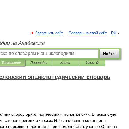
Запомнить сайт
Словарь на свой сайт
RU
едии на Академике
Найти!
Толкования
Переводы
Книги
Игры ⚽
словский энциклопедический словарь
стник
споров
оригенистических
и
пелагианских
.
Епископскую
мя
споров
оригенистических
И
.
был
обвинен
со
стороны
ного
церковного
деятеля
в
приверженности
к
учению
Оригена
.