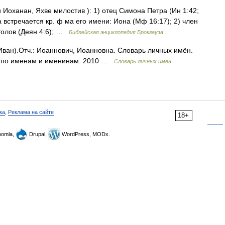
 Иоханан, Яхве милостив ): 1) отец Симона Петра (Ин 1:42;
а встречается кр. ф ма его имени: Иона (Мф 16:17); 2) член
толов (Деян 4:6); …
Библейская энциклопедия Брокгауза
Иван).Отч.: Иоаннович, Иоанновна. Словарь личных имён.
ик по именам и именинам. 2010 …
Словарь личных имен
ка
,
Реклама на сайте
18+
omla,
Drupal,
WordPress, MODx.