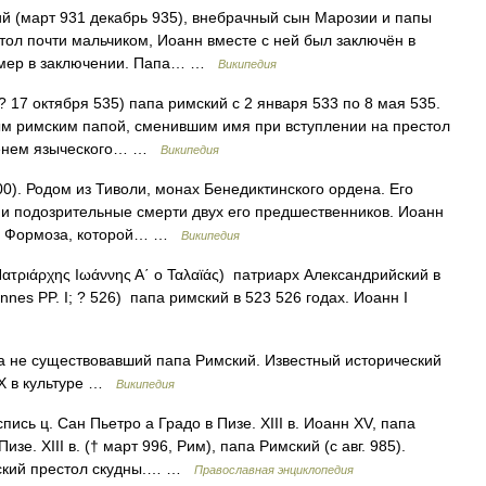
й (март 931 декабрь 935), внебрачный сын Марозии и папы
стол почти мальчиком, Иоанн вместе с ней был заключён в
 умер в заключении. Папа… …
Википедия
 (? 17 октября 535) папа римский с 2 января 533 по 8 мая 535.
м римским папой, сменившим имя при вступлении на престол
именем языческого… …
Википедия
0). Родом из Тиволи, монах Бенедиктинского ордена. Его
и подозрительные смерти двух его предшественников. Иоанн
го Формоза, которой… …
Википедия
Πατριάρχης Ιωάννης Α΄ ο Ταλαϊάς) патриарх Александрийский в
annes PP. I; ? 526) папа римский в 523 526 годах. Иоанн I
да не существовавший папа Римский. Известный исторический
XX в культуре …
Википедия
ись ц. Сан Пьетро а Градо в Пизе. XIII в. Иоанн XV, папа
зе. XIII в. († март 996, Рим), папа Римский (с авг. 985).
пский престол скудны.… …
Православная энциклопедия