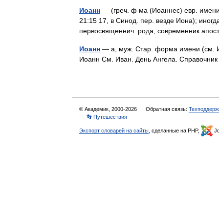
Иоанн
— (греч. ф ма (Иоаннес) евр. имени
21:15 17, в Синод. пер. везде Иона); иногд
первосвященнич. рода, современник апос
Иоанн
— а, муж. Стар. форма имени (см. 
Иоанн См. Иван. День Ангела. Справочн
© Академик, 2000-2026
Обратная связь:
Техподдерж
👣 Путешествия
Экспорт словарей на сайты
, сделанные на PHP,
Jo