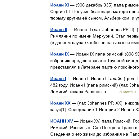
Иоанн XI
— (906 декабрь 935) папа римски
Сергия III. Получив благодаря матери пре
тюрьму другим её сыном, Альберихом, и
Иоанн ІІ
— Иоанн II (лат. Johannes PP. II),
Римлянин по имени Меркурий. Стал первы
(в данном случае чтобы не называться 
Иоанн ІХ
— Иоанн IX папа римский (898 90
избранию предшествовали Трупный синод 
представлял в Латеране партию покойно
Иоанн I
— Иоанн I: Иоанн I Талайя (греч. 
482 году. Иоанн I (папа римский) (лат. Joh
Лемигий экзарх Равенны в… …
Википедия
Иоанн XX
— (лат. Johannes PP. XX) никог
казус[1]. Содержание 1 История 2 Иоанн 
ИОАНН XV
— Иоанн XV, папа Римский. Росп
Римский. Роспись ц. Сан Пьетро а Градо в Пи
Сведения о его жизни до избрания на Па