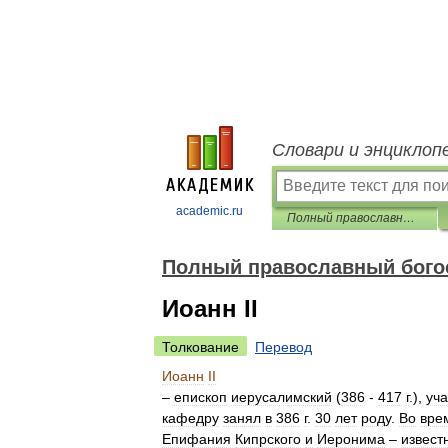
Словари и энциклоп
academic.ru
Полный православный богословский энциклопедический словарь
Полный православный бого
Иоанн II
Толкование
Перевод
Иоанн
II
–
епископ
иерусалимский
(
386
-
417
г
.),
уча
кафедру
занял
в
386
г
.
30
лет
роду
.
Во
вре
Епифания
Кипрского
и
Иеронима
–
извест