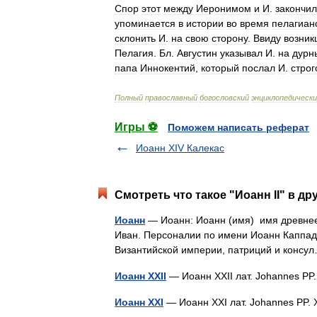
Спор
этот
между
Иеронимом
и
И
.
закончи
упоминается
в
истории
во
время
пелагиан
склонить
И
.
на
свою
сторону
.
Ввиду
возник
Пелагия
.
Бл
.
Августин
указывал
И
.
на
дурн
папа
Иннокентий
,
который
послал
И
.
строг
Полный
православный
богословский
энциклопедическ
Игры ⚽
Поможем написать реферат
Иоанн XIV Калекас
Смотреть что такое "Иоанн II" в др
Иоанн
— Иоанн: Иоанн (имя) имя древнее
Иван. Персоналии по имени Иоанн Каппадоки
Византийской империи, патриций и кон
Иоанн ХХІІ
— Иоанн XXII лат. Johannes PP
Иоанн ХХІ
— Иоанн XXI лат. Johannes PP.